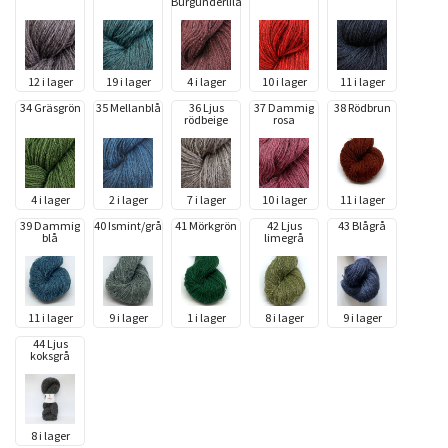
Burgunderlila
12 i lager
19 i lager
4 i lager
10 i lager
11 i lager
34 Gräsgrön
35 Mellanblå
36 Ljus
37 Dammig
38 Rödbrun
rödbeige
rosa
4 i lager
2 i lager
7 i lager
10 i lager
11 i lager
39 Dammig
40 Ismint/grå
41 Mörkgrön
42 Ljus
43 Blågrå
blå
limegrå
11 i lager
9 i lager
1 i lager
8 i lager
9 i lager
44 Ljus
koksgrå
8 i lager