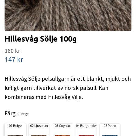
Hillesvåg Sölje 100g
160 kr
147 kr
Hillesvåg Sölje pelsullgarn är ett blankt, mjukt och
luftigt garn tillverkat av norsk pälsull. Kan
kombineras med Hillesvåg Vilje.
Färg
01 Beige
01 Beige
02 Ljusbrun
03 Cognac
04 Burgunder
05 Petrol