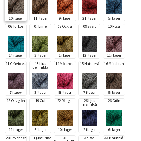
10 i lager
11 i lager
9 i lager
21 i lager
5 i lager
06 Turkos
07 Lime
08 Ockra
09 Svart
10 Rosa
14 i lager
3 i lager
1 i lager
12 i lager
11 i lager
11 Gråviolett
13 Ljus
14 Mörkrosa
15 Naturgrå
16 Mörkbrun
denimblå
7 i lager
3 i lager
Ej i lager
7 i lager
5 i lager
18 Olivgrön
19 Gul
22 Rödgul
25 Ljus
26 Grön
marinblå
11 i lager
6 i lager
10 i lager
2 i lager
6 i lager
28 Lavender
30 Ljus turkos
31
32 Röd
33 Marinblå