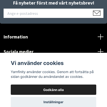
Få nyheter först med vårt nyhetsbrev!
Information
Sociala medier
Vi använder cookies
*Se Information och villkor
Yarnfinity använder cookies. Genom att fortsätta på
sidan godkänner du användandet av cookies.
Godkänn alla
© 2026 Yarnfinity
Inställningar