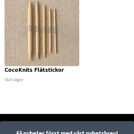
CocoKnits Flätstickor
Slut i lager
Få nyheter först med vårt nyhetsbrev!