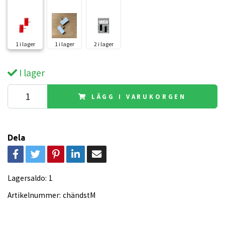
1 i lager
1 i lager
2 i lager
I lager
LÄGG I VARUKORGEN
Dela
Lagersaldo:
1
Artikelnummer:
chändstM