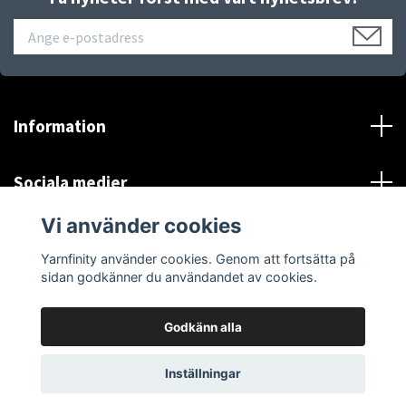
Information
Sociala medier
Vi använder cookies
*Se Information och villkor
Yarnfinity använder cookies. Genom att fortsätta på
sidan godkänner du användandet av cookies.
Godkänn alla
© 2026 Yarnfinity
Inställningar