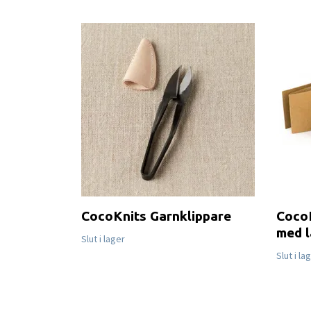
CocoKnits Garnklippare
CocoK
med l
Slut i lager
Slut i la