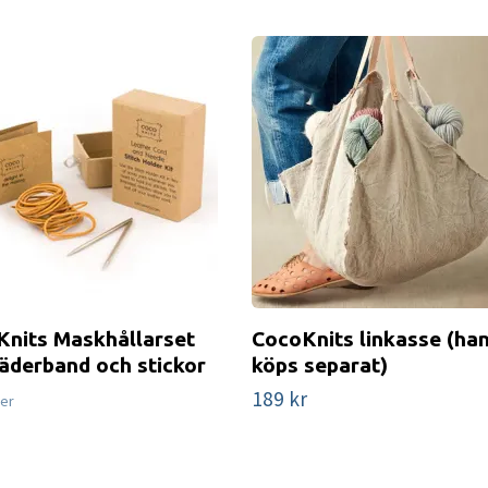
nits Maskhållarset
CocoKnits linkasse (ha
äderband och stickor
köps separat)
189 kr
ger