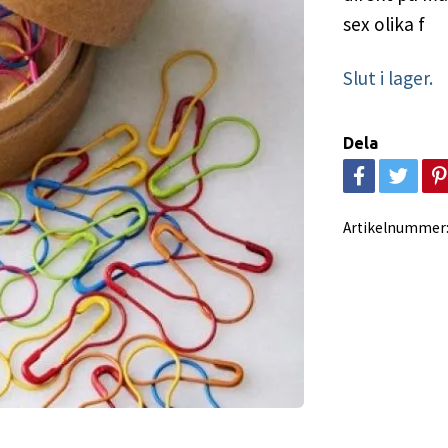
sex olika f
Slut i lager.
Dela
Artikelnummer