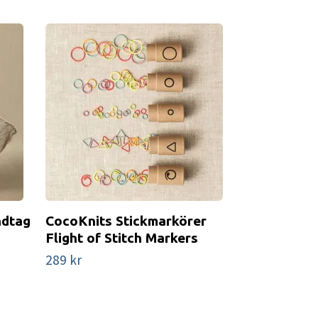
ndtag
CocoKnits Stickmarkörer
CocoKnits 
Flight of Stitch Markers
(handtag k
289 kr
Slut i lager