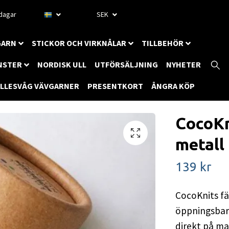
rdagar
SEK
GARN
STICKOR OCH VIRKNÅLAR
TILLBEHÖR
NSTER
NORDISK ULL
UTFÖRSÄLJNING
NYHETER
ILLESVÅG VÄVGARNER
PRESENTKORT
ÅNGRA KÖP
CocoKn
metall
139 kr
CocoKnits fä
öppningsbara
direkt på ma