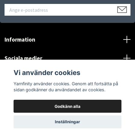
Information
Sociala medier
Vi använder cookies
*Se Information och villkor
Yarnfinity använder cookies. Genom att fortsätta på
sidan godkänner du användandet av cookies.
Godkänn alla
© 2026 Yarnfinity
Inställningar