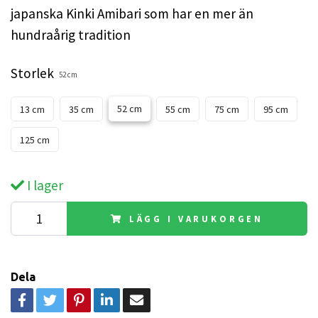
japanska Kinki Amibari som har en mer än
hundraårig tradition
Storlek
52 cm
52 cm
13 cm
35 cm
55 cm
75 cm
95 cm
125 cm
I lager
LÄGG I VARUKORGEN
Dela