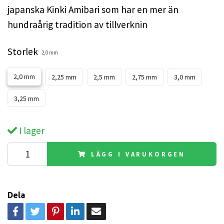
japanska Kinki Amibari som har en mer än
hundraårig tradition av tillverknin
Storlek
2,0 mm
2,0 mm
2,25 mm
2,5 mm
2,75 mm
3,0 mm
3,25 mm
I lager
LÄGG I VARUKORGEN
Dela