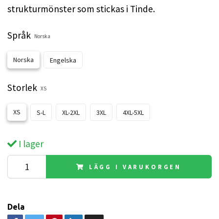
strukturmönster som stickas i Tinde.
Språk
Norska
Norska
Engelska
Storlek
XS
XS
S-L
XL-2XL
3XL
4XL-5XL
I lager
LÄGG I VARUKORGEN
Dela