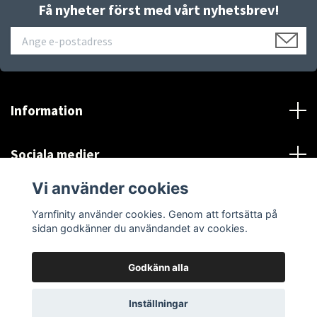
Få nyheter först med vårt nyhetsbrev!
Information
Sociala medier
Vi använder cookies
*Se Information och villkor
Yarnfinity använder cookies. Genom att fortsätta på
sidan godkänner du användandet av cookies.
Godkänn alla
© 2026 Yarnfinity
Inställningar