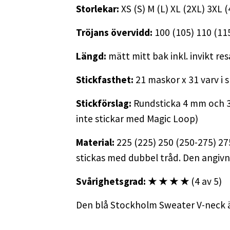
Storlekar:
XS (S) M (L) XL (2XL) 3XL 
Tröjans övervidd:
100 (105) 110 (11
Längd:
mätt mitt bak inkl. invikt re
Stickfasthet:
21 maskor x 31 varv i 
Stickförslag:
Rundsticka 4 mm och 3
inte stickar med Magic Loop)
Material:
225 (225) 250 (250-275) 27
stickas med dubbel tråd. Den angi
Svårighetsgrad: ★ ★ ★ ★
(4 av 5)
Den blå Stockholm Sweater V-neck är s