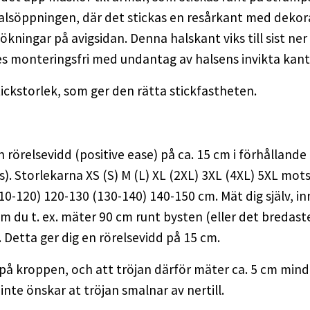
alsöppningen, där det stickas en resårkant med dekora
ningar på avigsidan. Denna halskant viks till sist ner 
s monteringsfri med undantag av halsens invikta kant
stickstorlek, som ger den rätta stickfastheten.
örelsevidd (positive ease) på ca. 15 cm i förhållande ti
ts). Storlekarna XS (S) M (L) XL (2XL) 3XL (4XL) 5XL mo
10-120) 120-130 (130-140) 140-150 cm. Mät dig själv, inn
m du t. ex. mäter 90 cm runt bysten (eller det bredaste
 Detta ger dig en rörelsevidd på 15 cm.
 på kroppen, och att tröjan därför mäter ca. 5 cm min
te önskar at tröjan smalnar av nertill.