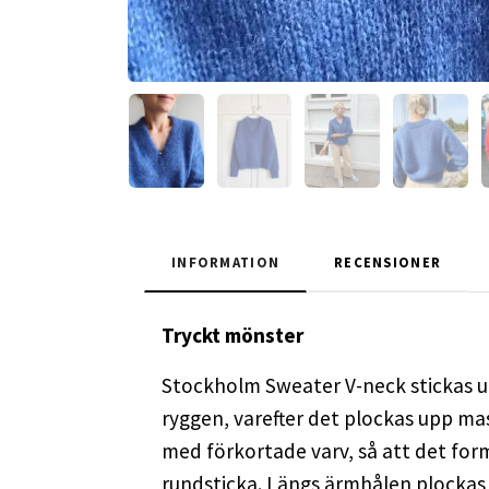
INFORMATION
RECENSIONER
Tryckt mönster
Stockholm Sweater V-neck stickas upp
ryggen, varefter det plockas upp mas
med förkortade varv, så att det for
rundsticka. Längs ärmhålen plockas d