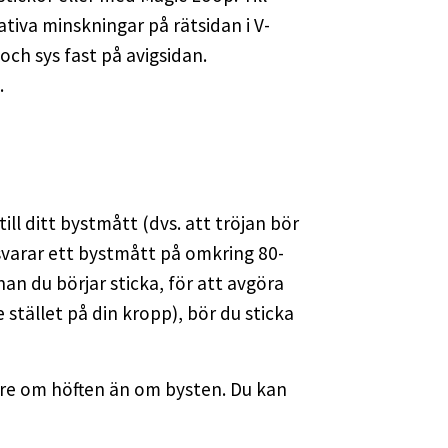
tiva minskningar på rätsidan i V-
och sys fast på avigsidan.
.
ll ditt bystmått (dvs. att tröjan bör
tsvarar ett bystmått på omkring 80-
an du börjar sticka, för att avgöra
 stället på din kropp), bör du sticka
dre om höften än om bysten. Du kan