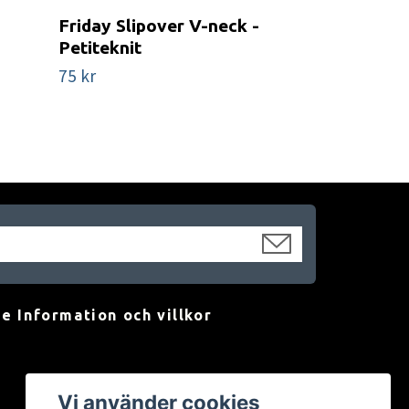
Friday Slipover V-neck -
Moby Sweat
Petiteknit
Petiteknit
75 kr
75 kr
e Information och villkor
Vi använder cookies