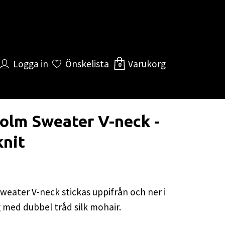
Logga in
Önskelista
Varukorg
0
olm Sweater V-neck -
knit
eater V-neck stickas uppifrån och ner i
g med dubbel tråd silk mohair.