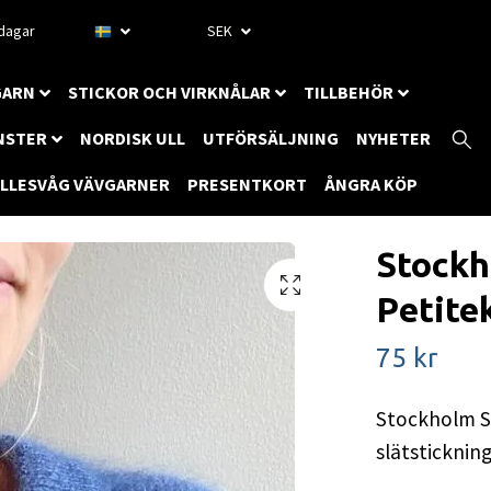
rdagar
SEK
GARN
STICKOR OCH VIRKNÅLAR
TILLBEHÖR
NSTER
NORDISK ULL
UTFÖRSÄLJNING
NYHETER
ILLESVÅG VÄVGARNER
PRESENTKORT
ÅNGRA KÖP
Stockh
Petite
75 kr
Stockholm Sw
slätsticknin