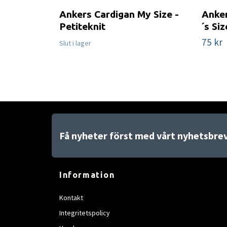
Ankers Cardigan My Size -
Anker
Petiteknit
´s Siz
75 kr
Slut i lager
Få nyheter först med vårt nyhetsbre
Information
Kontakt
Integritetspolicy