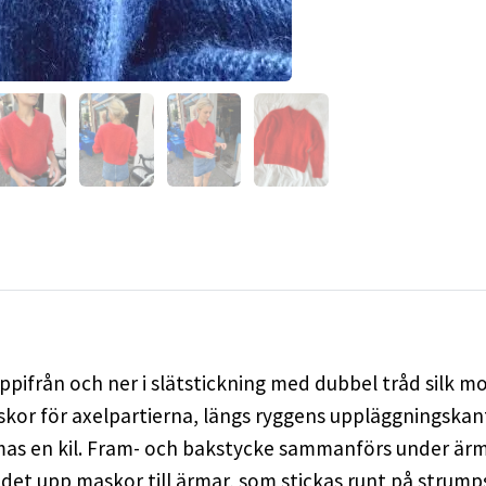
ifrån och ner i slätstickning med dubbel tråd silk moh
kor för axelpartierna, längs ryggens uppläggningskant.
mas en kil. Fram- och bakstycke sammanförs under ärm
et upp maskor till ärmar, som stickas runt på strumps