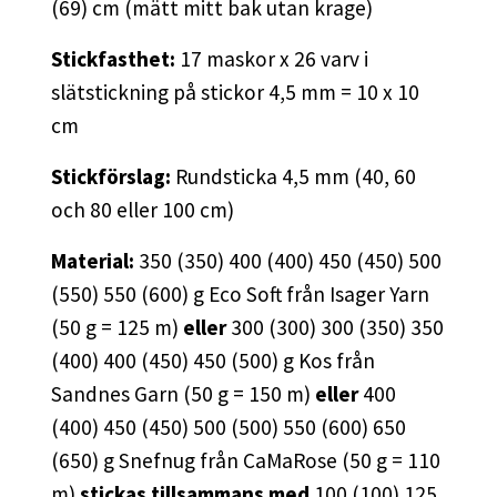
(69) cm (mätt mitt bak utan krage)
Stickfasthet:
17 maskor x 26 varv i
slätstickning på stickor 4,5 mm = 10 x 10
cm
Stickförslag:
Rundsticka 4,5 mm (40, 60
och 80 eller 100 cm)
Material:
350 (350) 400 (400) 450 (450) 500
(550) 550 (600) g Eco Soft från Isager Yarn
(50 g = 125 m)
eller
300 (300) 300 (350) 350
(400) 400 (450) 450 (500) g Kos från
Sandnes Garn (50 g = 150 m)
eller
400
(400) 450 (450) 500 (500) 550 (600) 650
(650) g Snefnug från CaMaRose (50 g = 110
m)
stickas tillsammans med
100 (100) 125