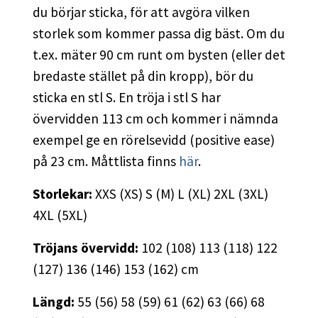
du börjar sticka, för att avgöra vilken
storlek som kommer passa dig bäst. Om du
t.ex. mäter 90 cm runt om bysten (eller det
bredaste stället på din kropp), bör du
sticka en stl S. En tröja i stl S har
övervidden 113 cm och kommer i nämnda
exempel ge en rörelsevidd (positive ease)
på 23 cm. Måttlista finns
här
.
Storlekar:
XXS (XS) S (M) L (XL) 2XL (3XL)
4XL (5XL)
Tröjans övervidd:
102 (108) 113 (118) 122
(127) 136 (146) 153 (162) cm
Längd:
55 (56) 58 (59) 61 (62) 63 (66) 68