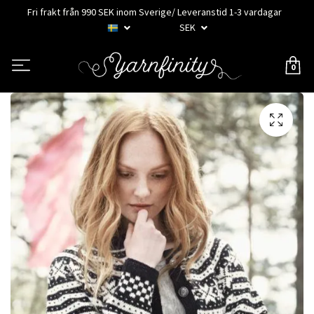
Fri frakt från 990 SEK inom Sverige/ Leveranstid 1-3 vardagar
SEK
0